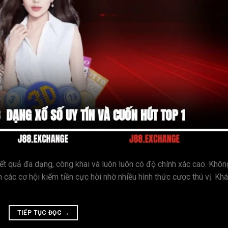
t quả đa dạng, công khai và luôn luôn có độ chính xác cao. Khôn
các cơ hội kiếm tiền cực hời nhờ nhiều hình thức cược thú vị. Kh
TIẾP TỤC ĐỌC
→