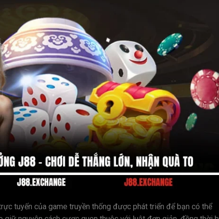
rực tuyến của game truyền thống được phát triển để bạn có thể
me giữ nguyên cách cược quen thuộc với luật đơn giản, đồng thời 