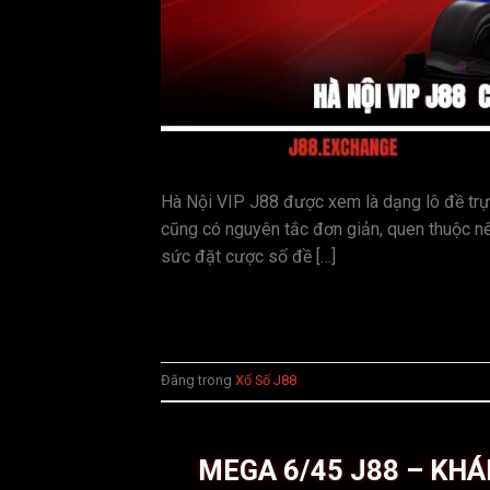
Hà Nội VIP J88 được xem là dạng lô đề trực
cũng có nguyên tắc đơn giản, quen thuộc nê
sức đặt cược số đề […]
Đăng trong
Xổ Số J88
MEGA 6/45 J88 – KH