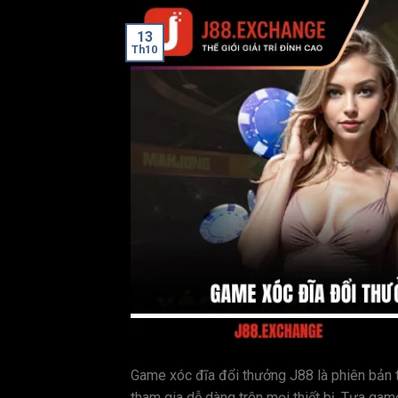
13
Th10
Game xóc đĩa đổi thưởng J88 là phiên bản t
tham gia dễ dàng trên mọi thiết bị. Tựa ga