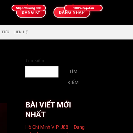
ĐĂNG KÝ
ĐĂNG NHẬP
N TỨC
LIÊN HỆ
Tìm kiếm
TÌM
KIẾM
BÀI VIẾT MỚI
NHẤT
Hồ Chí Minh VIP J88 – Dạng