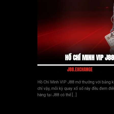
Hồ Chí Minh VIP J88 mở thưởng với bảng kế
chỉ vậy, mỗi kỳ quay xổ số này đều đem đến 
hàng tại J88 có thể […]