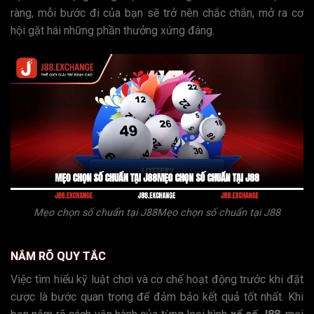
ràng, mỗi bước đi của bạn sẽ trở nên chắc chắn, mở ra cơ
hội gặt hái những phần thưởng xứng đáng.
Mẹo chọn số chuẩn tại J88Mẹo chọn số chuẩn tại J88
NẮM RÕ QUY TẮC
Việc tìm hiểu kỹ luật chơi và cơ chế hoạt động trước khi đặt
cược là bước quan trọng để đảm bảo kết quả tốt nhất. Khi