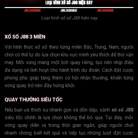
Loại hình xổ số J88 hiện nay
XỔ SỐ J88 3 MIỀN
Với hình thức xổ số theo từng miền Bắc, Trung, Nam, người
chơi có thể tự do lựa chọn khu vực mình yêu thích để thử vận
may. Mỗi vùng mang một lịch quay riêng, tạo nên nhịp điệu
đa dạng và linh hoạt cho hành trình dự đoán. Cách đặt cược
phong phú giúp tăng thêm cơ hội nhận thưởng, khiến từng
vòng quay trở nên đầy hứng khởi.
QUAY THƯỞNG SIÊU TỐC
Nếu bạn ưa thích sự nhanh gọn và dồn dập, sảnh
xổ số J88
siêu tốc chính là lựa chọn không thể bỏ qua. Tại đây, mỗi
vòng quay diễn ra trong thời gian ngắn, giúp người chơi
nhanh chóng biết kết quả và tiếp tục những lượt đặt cược