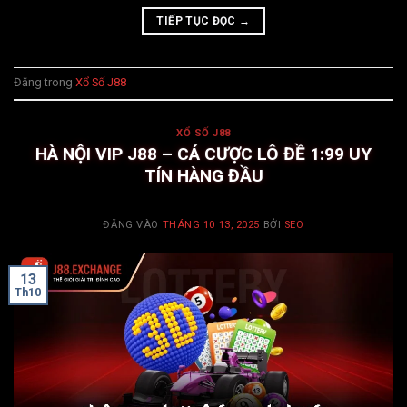
TIẾP TỤC ĐỌC
→
Đăng trong
Xổ Số J88
XỔ SỐ J88
HÀ NỘI VIP J88 – CÁ CƯỢC LÔ ĐỀ 1:99 UY
TÍN HÀNG ĐẦU
ĐĂNG VÀO
THÁNG 10 13, 2025
BỞI
SEO
13
Th10