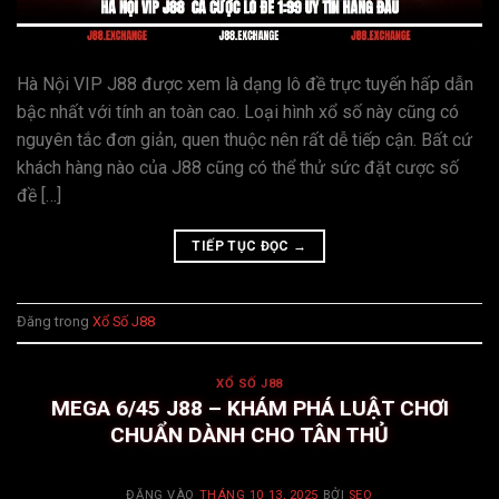
Hà Nội VIP J88 được xem là dạng lô đề trực tuyến hấp dẫn
bậc nhất với tính an toàn cao. Loại hình xổ số này cũng có
nguyên tắc đơn giản, quen thuộc nên rất dễ tiếp cận. Bất cứ
khách hàng nào của J88 cũng có thể thử sức đặt cược số
đề […]
TIẾP TỤC ĐỌC
→
Đăng trong
Xổ Số J88
XỔ SỐ J88
MEGA 6/45 J88 – KHÁM PHÁ LUẬT CHƠI
CHUẨN DÀNH CHO TÂN THỦ
ĐĂNG VÀO
THÁNG 10 13, 2025
BỞI
SEO