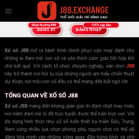
Bỏ
qua
nội
dung
ĐĂNG KÝ
ĐĂNG NHẬP
Xổ số J88
mở ra hành trình chinh phục vận may dành cho
những ai đam mê con số và yêu thích cảm giác hồi hộp khi
chờ kết quả. Với cách tổ chức chuyên nghiệp, sân chơi
J88
này trở thành nơi hội tụ của những người am hiểu chiến thuật
dự đoán, nơi mỗi con số đều có thể mang đến bất ngờ lớn.
TỔNG QUAN VỀ XỔ SỐ J88
Xổ số J88
mang đến không gian giải trí đậm chất may mắn,
nơi niềm đam mê lô đề trực tuyến được thể hiện trọn vẹn. Với
đa dạng hình thức như xổ số kiến thiết ba miền Bắc, Trung,
Nam cùng nhiều lựa chọn phong phú, người chơi có thể dễ
dàng hòa mình vào những vòng quay đầy hứng khởi và chờ