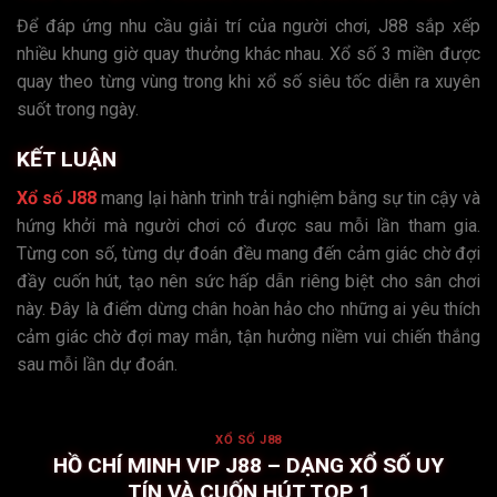
Để đáp ứng nhu cầu giải trí của người chơi, J88 sắp xếp
nhiều khung giờ quay thưởng khác nhau. Xổ số 3 miền được
quay theo từng vùng trong khi xổ số siêu tốc diễn ra xuyên
suốt trong ngày.
KẾT LUẬN
Xổ số J88
mang lại hành trình trải nghiệm bằng sự tin cậy và
hứng khởi mà người chơi có được sau mỗi lần tham gia.
Từng con số, từng dự đoán đều mang đến cảm giác chờ đợi
đầy cuốn hút, tạo nên sức hấp dẫn riêng biệt cho sân chơi
này. Đây là điểm dừng chân hoàn hảo cho những ai yêu thích
cảm giác chờ đợi may mắn, tận hưởng niềm vui chiến thắng
sau mỗi lần dự đoán.
XỔ SỐ J88
HỒ CHÍ MINH VIP J88 – DẠNG XỔ SỐ UY
TÍN VÀ CUỐN HÚT TOP 1