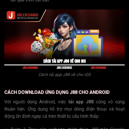
Cách tải app J88 về cho iOS
CÁCH DOWNLOAD ỨNG DỤNG J88 CHO ANDROID
Với người dùng Android, việc
tải app J88
cũng vô cùng
thuận tiện. Ứng dụng hỗ trợ mọi dòng điện thoại và hoạt
động ổn định ngay cả trên thiết bị cấu hình thấp: