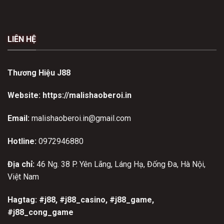
LIÊN HỆ
Thương Hiệu J88
Website:
https://malishaoberoi.in
Email:
malishaoberoi.in@gmail.com
Hotline:
0972946880
Địa chỉ:
46 Ng. 38 P. Yên Lãng, Láng Hạ, Đống Đa, Hà Nội,
Việt Nam
Hagtag: #j88, #j88_casino, #j88_game,
#j88_cong_game