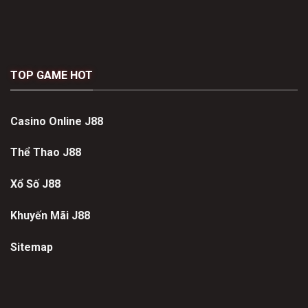
TOP GAME HOT
Casino Online J88
Thể Thao J88
Xổ Số J88
Khuyến Mãi J88
Sitemap