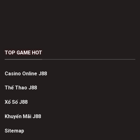
TOP GAME HOT
Casino Online J88
Thể Thao J88
Xổ Số J88
Khuyến Mãi J88
Sitemap