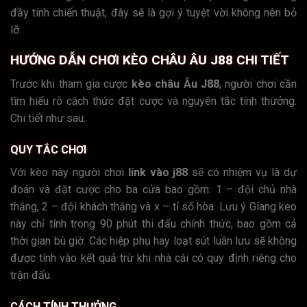
đầy tính chiến thuật, đây sẽ là gợi ý tuyệt vời không nên bỏ
lỡ.
HƯỚNG DẪN CHƠI KÈO CHÂU ÂU J88 CHI TIẾT
Trước khi tham gia cược
kèo châu Âu J88
, người chơi cần
tìm hiểu rõ cách thức đặt cược và nguyên tắc tính thưởng.
Chi tiết như sau:
QUY TẮC CHƠI
Với kèo này người chơi
link vào j88
sẽ có nhiệm vụ là dự
đoán và đặt cược cho ba cửa bao gồm: 1 – đội chủ nhà
thắng, 2 – đội khách thắng và x – tỉ số hòa. Lưu ý Giang keo
này chỉ tính trong 90 phút thi đấu chính thức, bao gồm cả
thời gian bù giờ. Các hiệp phụ hay loạt sút luân lưu sẽ không
được tính vào kết quả trừ khi nhà cái có quy định riêng cho
trận đấu.
CÁCH TÍNH THƯỞNG