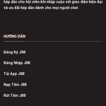
hấp dẫn cho hội viên khi nhập cuộc với giao diện hiện đại
và ưu đãi hấp dẫn dành cho mọi người chơi
HƯỚNG DẪN
Đăng Ký J88
Đăng Nhập J88
Tải App J88
Nạp Tiền J88
Rút Tiền J88