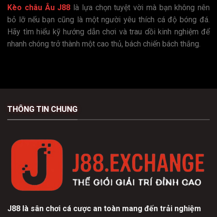
Kèo châu Âu J88
là lựa chọn tuyệt vời mà bạn không nên
bỏ lỡ nếu bạn cũng là một người yêu thích cá độ bóng đá.
Hãy tìm hiểu kỹ hướng dẫn chơi và trau dồi kinh nghiệm để
nhanh chóng trở thành một cao thủ, bách chiến bách thắng.
THÔNG TIN CHUNG
J88
là sân chơi cá cược an toàn mang đến trải nghiệm