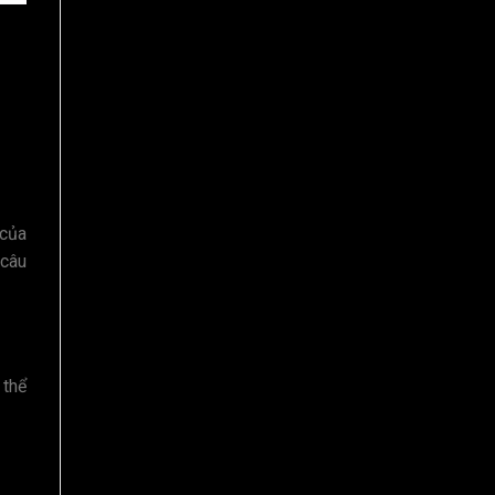
 của
 câu
 thể