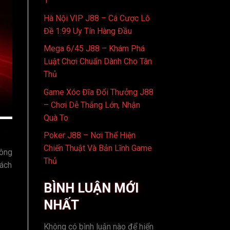
1
Hà Nội VIP J88 – Cá Cược Lô
Đề 1:99 Uy Tín Hàng Đầu
Mega 6/45 J88 – Khám Phá
Luật Chơi Chuẩn Dành Cho Tân
Thủ
Game Xóc Đĩa Đổi Thưởng J88
– Chơi Dễ Thắng Lớn, Nhận
Quà To
Poker J88 – Nơi Thể Hiện
Chiến Thuật Và Bản Lĩnh Game
hông
Thủ
hách
BÌNH LUẬN MỚI
NHẤT
Không có bình luận nào để hiển