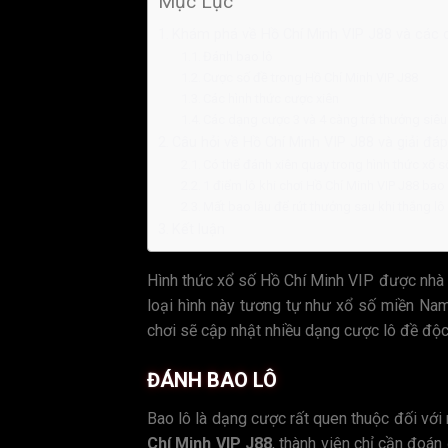
Mục Lục
Khám phá về Hồ Chí Minh VIP J88 và các
Đánh bao lô
Cược số đề trong Hồ Chí Minh VIP J88
Các hình thức cược xiên
Các dạng cược 3 và 4 càng trả thưởng siêu
Câu hỏi về Hồ Chí Minh VIP J88 và giải đáp
Có thể đánh xiên quay trong hình thức xổ 
1 điểm lô khi chơi Hồ Chí Minh VIP J88 bao 
Mất bao lâu để rút thưởng sau khi thắng lô
Kết luận
Hình thức xổ số Hồ Chí Minh VIP được nhà c
loại hình này tương tự như xổ số miền Nam
chơi sẽ cập nhật nhiều dạng cược lô đề độc
ĐÁNH BAO LÔ
Bao lô là dạng cược rất quen thuộc đối với
Chí Minh VIP J88
, thành viên chỉ cần đoán