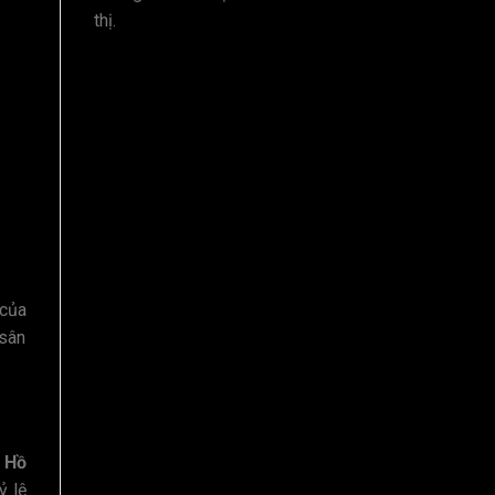
thị.
 của
 sân
g
Hồ
ỷ lệ