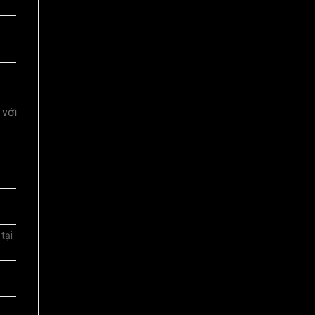
 với
tại