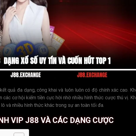
ết quả đa dạng, công khai và luôn luôn có độ chính xác cao. K
 các cơ hội kiếm tiền cực hời nhờ nhiều hình thức cược thú vị. K
lô và nhiều hình thức khác trong sự an toàn tối đa.
NH VIP J88 VÀ CÁC DẠNG CƯỢC