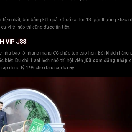
 tiền nhất, bởi bảng kết quả xổ số có tới 18 giải thưởng khác n
cứ vị trí nào thì cũng được ăn tiền.
H VIP J88
ự như bao lô nhưng mang độ phức tạp cao hơn. Bởi khách hàng 
c biệt. Dù chỉ 1 sai lệch nhỏ thì hội viên
j88 com đăng nhập
c
ng áp dụng tỷ 1:99 cho dạng cược này.