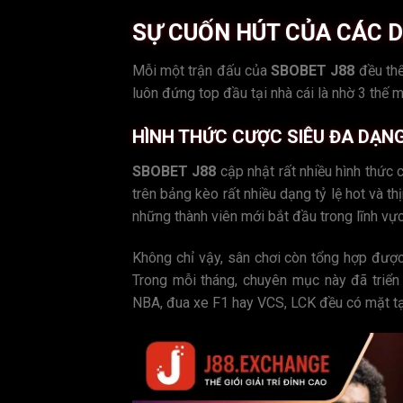
SỰ CUỐN HÚT CỦA CÁC D
Mỗi một trận đấu của
SBOBET J88
đều thể
luôn đứng top đầu tại nhà cái là nhờ 3 thế 
HÌNH THỨC CƯỢC SIÊU ĐA DẠNG
SBOBET J88
cập nhật rất nhiều hình thức
trên bảng kèo rất nhiều dạng tỷ lệ hot và th
những thành viên mới bắt đầu trong lĩnh vực
Không chỉ vậy, sân chơi còn tổng hợp được
Trong mỗi tháng, chuyên mục này đã triển
NBA, đua xe F1 hay VCS, LCK đều có mặt tạ