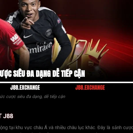
ức cược siêu đa dạng, dễ tiếp cận
 J88
ộng tại khu vực châu Á và nhiều châu lục khác. Đây là sảnh cượ