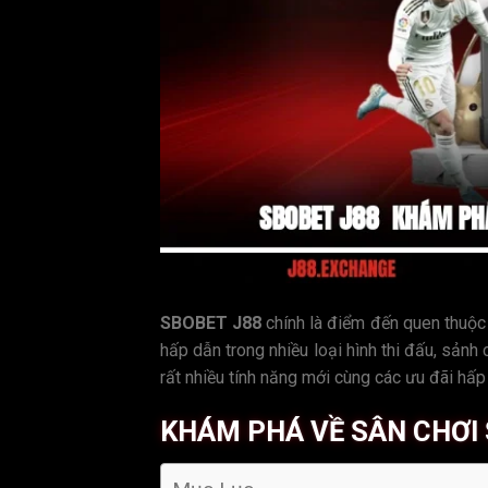
SBOBET J88
chính là điểm đến quen thuộc c
hấp dẫn trong nhiều loại hình thi đấu, sảnh
rất nhiều tính năng mới cùng các ưu đãi hấp
KHÁM PHÁ VỀ SÂN CHƠI