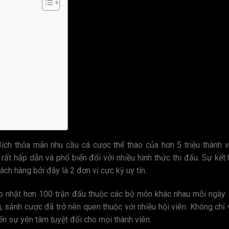
ET
 nghiệm SBOBET J88?
hông?
 không?
 thỏa mãn nhu cầu cá cược thể thao của hơn 5 triệu thành v
ất hấp dẫn và phổ biến đối với nhiều hình thức thi đấu. Sự kết
h hàng bởi đây là 2 đơn vị cực kỳ uy tín.
 nhật hơn 100 trận đấu thuộc các bộ môn khác nhau mỗi ngày.
 sảnh cược đã trở nên quen thuộc với nhiều hội viên. Không chỉ 
n sự yên tâm tuyệt đối cho mọi thành viên.