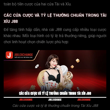
toàn bộ tiền cược của hai cửa Tài và Xỉu.
CÁC CỬA CƯỢC VÀ TỶ LỆ THƯỞNG CHUẨN TRONG TÀI
XỈU J88
Để tăng tính hấp dẫn, nhà cái J88 cung cấp nhiều loại cược
khác nhau. Mỗi loại hình có tỷ lệ trả thưởng riêng, giúp người
chơi linh hoạt chọn chiến lược phù hợp:
Các cửa cược và tỷ lệ thưởng chuẩn trong Tài Xỉu J88