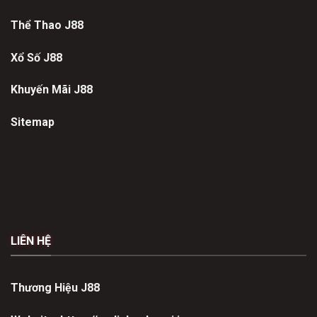
Thể Thao J88
Xổ Số J88
Khuyến Mãi J88
Sitemap
LIÊN HỆ
Thương Hiệu J88