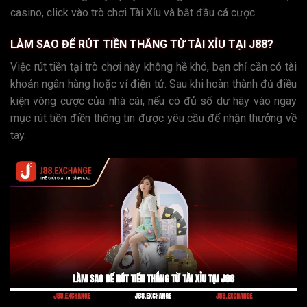
casino, click vào trò chơi Tài Xỉu và bắt đầu cá cược.
LÀM SAO ĐỂ RÚT TIỀN THẮNG TỪ TÀI XỈU TẠI J88?
Việc rút tiền tại trò chơi này không hề khó, bạn chỉ cần có tài
khoản ngân hàng hoặc ví điện tử. Sau khi hoàn thành đủ điều
kiện vòng cược của nhà cái, nếu có đủ số dư hãy vào ngay
mục rút tiền điền thông tin được yêu cầu để nhận thưởng về
tay.