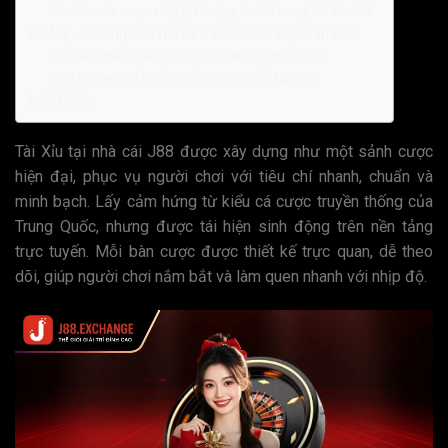
Các cửa cược và tỷ lệ thưởng chuẩn trong Tài Xỉu J88
FAQ – Những câu hỏi về Tài Xỉu J88 bạn cần biết
Cách tham gia chơi Tài Xỉu J88 như thế nào?
Làm sao để rút tiền thắng từ Tài Xỉu tại J88?
Kết luận
Tài Xỉu tại nhà cái J88 được xây dựng như một sảnh cược
hiện đại, phục vụ người chơi với tiêu chí nhanh, chuẩn và
minh bạch. Lấy cảm hứng từ kiểu cá cược truyền thống của
Trung Quốc, nhưng được tái hiện sinh động trên nền tảng
trực tuyến. Mỗi bàn cược được thiết kế trực quan, dễ theo
dõi, giúp người chơi nắm bắt và làm quen nhanh với nhịp độ.