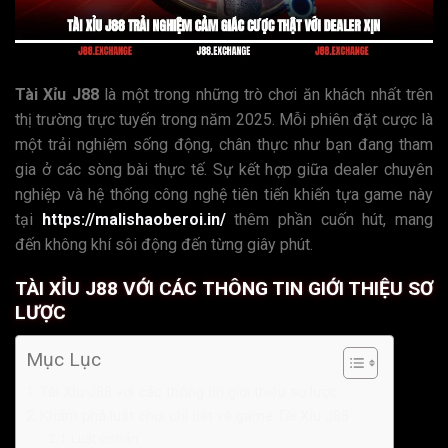
Tài Xỉu J88
là một trong những trò chơi ăn khách nhất trên
thị trường trực tuyến trong năm 2025. Mỗi phiên đặt cược là
một trải nghiệm sống động, chân thực như bạn đang tham
gia ở các sòng bài thực tế. Sự kết hợp giữa dealer chuyên
nghiệp và hệ thống công nghệ tiên tiến khiến tựa game này
tại
https://malishaoberoi.in/
thêm phần cuốn hút, mang
đến không khí sôi động đến từng giây phút.
TÀI XỈU J88 VỚI CÁC THÔNG TIN GIỚI THIỆU SƠ
LƯỢC
Mục Lục
Tài Xỉu J88 với các thông tin giới thiệu sơ lược
Khám phá luật chơi chi tiết về game Tài Xỉu J88
Luật cơ bản