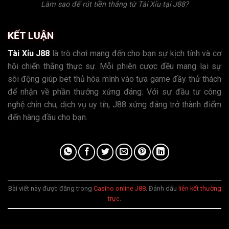
Làm sao để rút tiền thắng từ Tài Xỉu tại J88?
KẾT LUẬN
Tài Xỉu J88
là trò chơi mang đến cho bạn sự kịch tính và cơ
hội chiến thắng thực sự. Mỗi phiên cược đều mang lại sự
sôi động giúp bet thủ hòa mình vào tựa game đầy thử thách
để nhận về phần thưởng xứng đáng. Với sự đầu tư công
nghệ chỉn chu, dịch vụ uy tín, J88 xứng đáng trở thành điểm
đến hàng đầu cho bạn.
Bài viết này được đăng trong
Casino online J88
. Đánh dấu
liên kết thường
trực
.