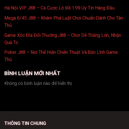
Hà Nội VIP J88 – Cá Cược Lô Đề 1:99 Uy Tín Hàng Đầu
Mega 6/45 J88 – Khám Phá Luật Chơi Chuẩn Dành Cho Tân
Thủ
Game Xóc Đĩa Đổi Thưởng J88 – Chơi Dễ Thắng Lớn, Nhận
Quà To
Poker J88 – Nơi Thể Hiện Chiến Thuật Và Bản Lĩnh Game
Thủ
BÌNH LUẬN MỚI NHẤT
Không có bình luận nào để hiển thị.
THÔNG TIN CHUNG